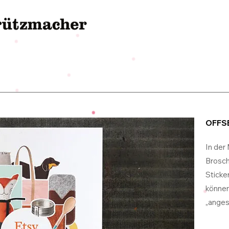
OFFS
In der
Brosch
Sticke
können
„anges